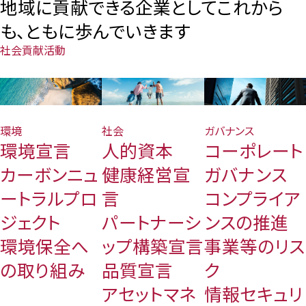
地域に貢献できる企業としてこれから
も、ともに歩んでいきます
社会貢献活動
環境
社会
ガバナンス
環境宣言
人的資本
コーポレート
カーボンニュ
健康経営宣
ガバナンス
ートラルプロ
言
コンプライア
ジェクト
パートナーシ
ンスの推進
環境保全へ
ップ構築宣言
事業等のリス
の取り組み
品質宣言
ク
アセットマネ
情報セキュリ