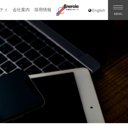
ティ
会社案内
採用情報
［道路交通部､国土･海洋部､企画部］