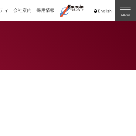
ティ
会社案内
採用情報
［道路交通部､国土･海洋部､企画部］