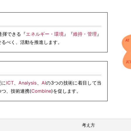
発揮できる『
エネルギー・環境
』『
維持・管理
』
せるべく、活動を推進します。
更に
ICT
、
Analysis
、
AI
の3つの技術に着目して当
つ、技術連携(
Combine
)を促します。
考え方