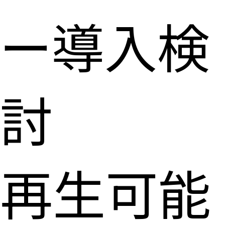
ー導入検
討
再生可能