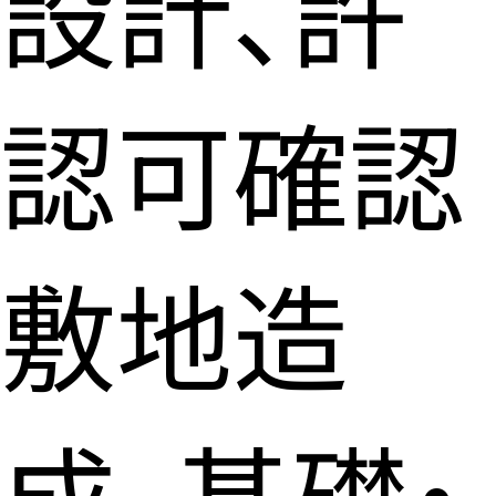
設計、許
認可確認
敷地造
成、基礎・