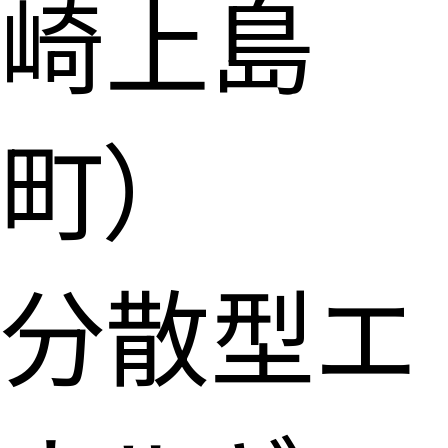
崎上島
町）
分散型エ