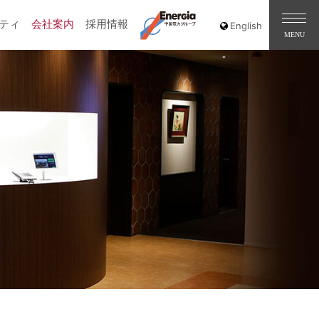
ティ
会社案内
採用情報
［道路交通部､国土･海洋部､企画部］