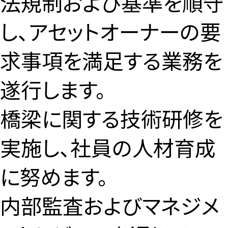
法規制および基準を順守
し、アセットオーナーの要
［道路交通部､国土･海洋部､企画部］
求事項を満足する業務を
遂行します。
橋梁に関する技術研修を
実施し、社員の人材育成
に努めます。
内部監査およびマネジメ