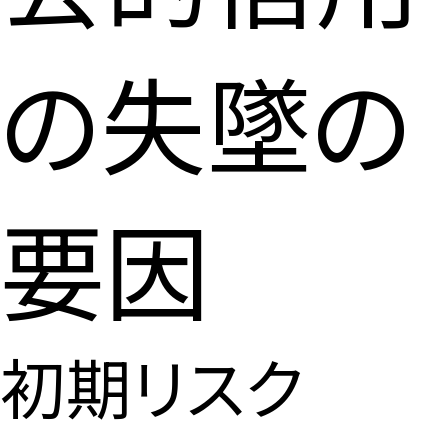
の失墜
の
要因
初期リスク