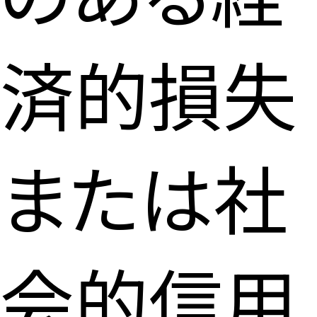
済的損失
または
社
会的信用