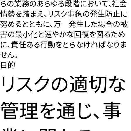
らの業務のあらゆる段階において、社会
情勢を踏まえ、リスク事象の発生防止に
努めるとともに、万一発生した場合の被
［道路交通部､国土･海洋部､企画部］
害の最小化と速やかな回復を図るため
に、責任ある行動をとらなければなりま
せん。
目的
リスクの適切な
管理を通じ、事