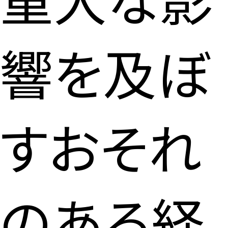
響を及ぼ
すおそれ
のある
経