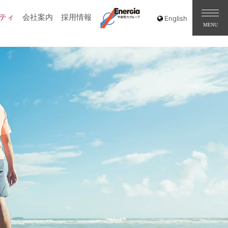
ティ
会社案内
採用情報
［道路交通部､国土･海洋部､企画部］