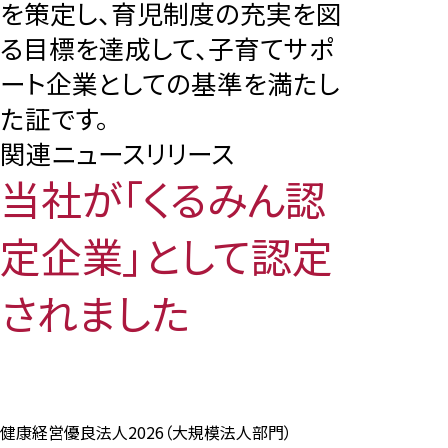
を策定し、育児制度の充実を図
る目標を達成して、子育てサポ
ート企業としての基準を満たし
［道路交通部､国土･海洋部､企画部］
た証です。
関連ニュースリリース
当社が「くるみん認
定企業」として認定
されました
健康経営優良法人2026（大規模法人部門）