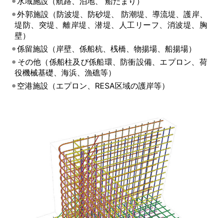
水域施設（航路、泊地、 船だまり）
外郭施設（防波堤、防砂堤、 防潮堤、導流堤、護岸、
堤防、突堤、離岸堤、潜堤、人工リーフ、消波堤、胸
壁）
係留施設（岸壁、係船杭、桟橋、物揚場、船揚場）
その他（係船柱及び係船環、防衝設備、エプロン、荷
役機械基礎、海浜、漁礁等）
空港施設（エプロン、RESA区域の護岸等）