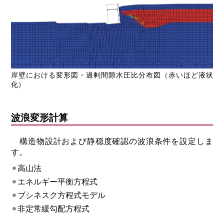
岸壁における変形図・過剰間隙水圧比分布図（赤いほど液状
化）
波浪変形計算
構造物設計および静穏度確認の波浪条件を設定しま
す。
高山法
エネルギー平衡方程式
ブシネスク方程式モデル
非定常緩勾配方程式