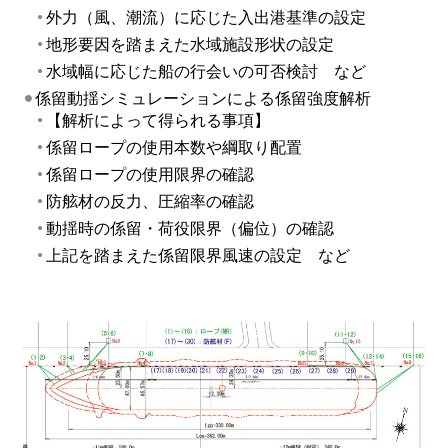
外力（風、潮流）に応じた入出港基準の設定
地形要因を踏まえた水域施設形状の設定
水域幅に応じた船の行会いの可否検討 など
係留動揺シミュレーションによる係留強度解析
【解析によって得られる事項】
係留ロープの使用本数や綱取り配置
係留ロープの使用限界の確認
防舷材の反力、圧縮率の確認
動揺時の係留・荷役限界（偏位）の確認
上記を踏まえた係留限界風速の設定 など