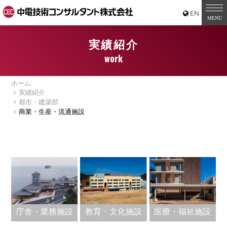
実績紹介
work
ホーム
実績紹介
都市・建築部
商業・生産・流通施設
庁舎・業務施設
教育・文化施設
医療・福祉施設