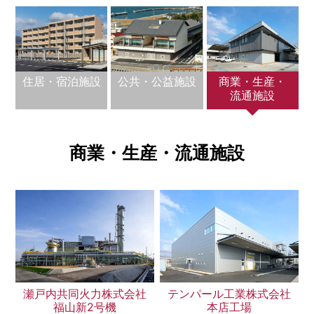
［道路交通部､国土･海洋部､企画部］
住居・宿泊施設
公共・公益施設
商業・生産・
流通施設
商業・生産・流通施設
瀬戸内共同火力株式会社
テンパール工業株式会社
福山新2号機
本店工場