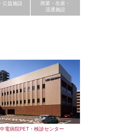
・公益施設
商業・生産・
流通施設
中電病院PET・検診センター