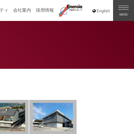
ティ
会社案内
採用情報
［道路交通部､国土･海洋部､企画部］