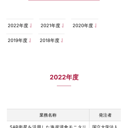
2022年度
2021年度
2020年度
［道路交通部､国土･海洋部､企画部］
2019年度
2018年度
2022年度
業務名称
発注者
SAR衛星を活用した海岸浸食モニタリ
国立大学法人