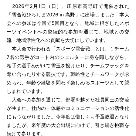
2026年2月1日（日）、庄原市高野町で開催された
「雪合戦ひろしま2026 in 高野」に出場しました。本大
会への参加は今回で5回目となり、地域に根ざしたスポ
［道路交通部､国土･海洋部､企画部］
ーツイベントへの継続的な参加を通じて、地域との交
流・地域活性化への貢献を大切にしています。
本大会で行われる「スポーツ雪合戦」とは、１チーム
7名の選手がコート内のシェルターに身を隠しながら、
相手の選手めがけて雪玉を投げたり、チームフラッグを
奪い合ったりする競技です。戦略性とチームワークが求
められ、年齢や経験を問わず楽しめるスポーツとして親
しまれています。
大会への参加を通じて、部署を越えた社員同士の交流
が生まれ、社内の一体感やコミュニケーションの活性化
にもつながりました。今年度は惜しくも予選敗退となり
ましたが、来年度の大会出場に向けて、引き続き挑戦を
続けて参ります。