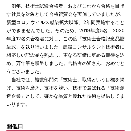
例年、技術士試験合格者、およびこれから合格を目指
す社員を対象として合格祝賀会を実施していましたが、
新型コロナウイルス感染拡大以降、2年間実施すること
［道路交通部､国土･海洋部､企画部］
ができませんでした。そのため、2019年度5名、2020
年度12名の合格者に対し、この度「技術士合格記念品贈
呈式」を執り行いました。建設コンサルタント技術者に
相応しい記念品を熟思し、更なる研鑽に努める期待を込
め、万年筆を贈呈しました。合格者の皆さん、おめでと
うございました。
当社では、複数部門の「技術士」取得という目標を掲
げ、技術を磨き、技術を競い、技術で選ばれる「技術創
造企業」として、確かな品質と優れた技術を提供してま
いります。
開催日